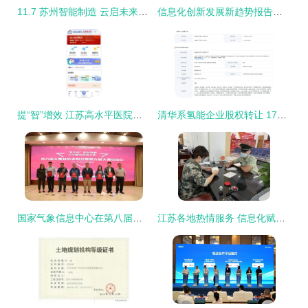
11.7 苏州智能制造 云启未来，数字化赋能产业新动能
信息化创新发展新趋势报告会在宁召开 聚焦江苏信息技术咨询新动向
提“智”增效 江苏高水平医院建设聚力管理“精耕细作”
清华系氢能企业股权转让 174万抛售7.5%股份，亏损困境引业内观望
国家气象信息中心在第八届全国大学生科技资源共享服务创新大赛中再创佳绩，彰显气象信息化驱动前沿创新
江苏各地热情服务 信息化赋能退役士兵返乡报到