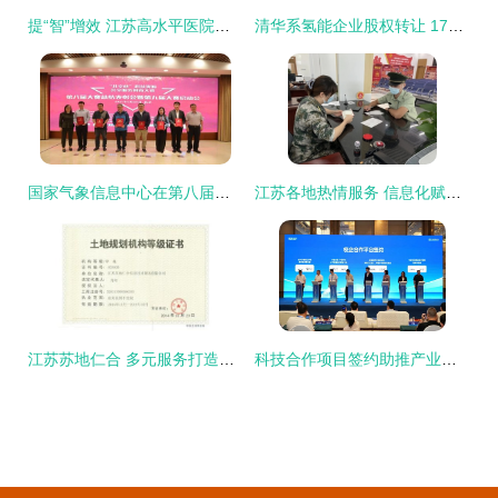
提“智”增效 江苏高水平医院建设聚力管理“精耕细作”
清华系氢能企业股权转让 174万抛售7.5%股份，亏损困境引业内观望
国家气象信息中心在第八届全国大学生科技资源共享服务创新大赛中再创佳绩，彰显气象信息化驱动前沿创新
江苏各地热情服务 信息化赋能退役士兵返乡报到
江苏苏地仁合 多元服务打造行业领先的规划资质与信息技术咨询服务
科技合作项目签约助推产业发展 宁波高校服务产业发展大会召开